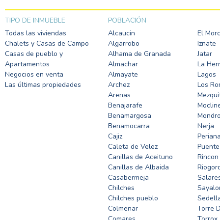
TIPO DE INMUEBLE
POBLACIÓN
Todas las viviendas
Alcaucin
El Mor
Chalets y Casas de Campo
Algarrobo
Iznate
Casas de pueblo y
Alhama de Granada
Jatar
Apartamentos
Almachar
La Her
Negocios en venta
Almayate
Lagos
Las últimas propiedades
Archez
Los R
Arenas
Mezquit
Benajarafe
Moclin
Benamargosa
Mondr
Benamocarra
Nerja
Cajiz
Perian
Caleta de Velez
Puente
Canillas de Aceituno
Rincon 
Canillas de Albaida
Riogor
Casabermeja
Salare
Chilches
Sayalo
Chilches pueblo
Sedell
Colmenar
Torre 
Comares
Torrox