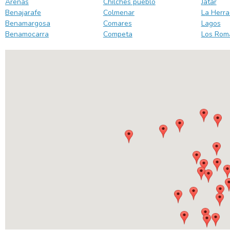
Arenas
Chilches pueblo
Jatar
Benajarafe
Colmenar
La Herra
Benamargosa
Comares
Lagos
Benamocarra
Competa
Los Rom