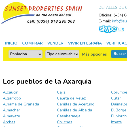
DETALLES DE
Oficina: (+34) 
E-mail:
info@su
INICIO
COMPRAR
VENDER
VIVIR EN ESPAÑA
VERIFICA
Buscar
Más opciones
Los pueblos de la Axarquia
Alcaucin
Cajiz
Corumbe
Algarrobo
Caleta de Velez
Cutar
Alhama de Granada
Canillas de Aceituno
Daimalo
Almachar
Canillas de Albaida
El Borge
Almayate
Casabermeja
El Morch
Archez
Chilches
Iznate